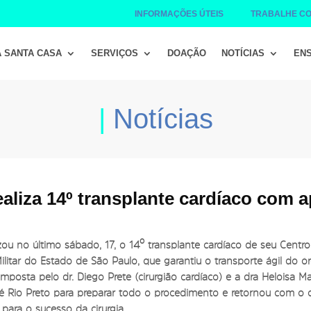
INFORMAÇÕES ÚTEIS
TRABALHE C
A SANTA CASA
SERVIÇOS
DOAÇÃO
NOTÍCIAS
ENS
|
Notícias
aliza 14º transplante cardíaco com a
zou no último sábado, 17, o 14º transplante cardíaco de seu Centr
ilitar do Estado de São Paulo, que garantiu o transporte ágil do
mposta pelo dr. Diego Prete (cirurgião cardíaco) e a dra Heloisa Ma
 até Rio Preto para preparar todo o procedimento e retornou com 
ara o sucesso da cirurgia.