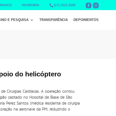
ONOSCO
OUVIDORIA
(17) 3321.2500
INO E PESQUISA
TRANSPARÊNCIA
DEPOIMENTOS
poio do helicóptero
o de Cirurgias Cardíacas. A operação contou
 órgão captado no Hospital de Base de São
ria Perez Santos (médica residente de cirurgia
o coração na aeronave da PM, reduzindo o