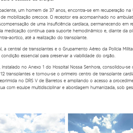
 o paciente, um homem de 37 anos, encontra-se em recuperação na UT
o de mobilização precoce. O receptor era acompanhado no ambulatór
escompensação de uma insuficiência cardíaca, permanecendo em r
ária medicação contínua para suporte hemodinâmico e, diante da p
intra-aórtico, até a realização do transplante.
al, a central de transplantes e o Grupamento Aéreo da Polícia Milita
, condição essencial para preservar a viabilidade do órgão.
a, instalado no Anexo 1 do Hospital Nossa Senhora, consolidou-s
 12 transplantes e tornou-se o primeiro centro de transplante card
 reprimida no DRS V de Barretos e ampliando o acesso a procedim
tua com equipe multidisciplinar e abordagem humanizada, sob ges