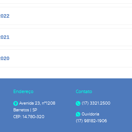
2022
2021
2020
Endereço
Contato
Avenida 23, n°1208
(17) 3321.2500
Barretos | SP
Ouvidoria
CEP: 14.780-320
(17) 98182-1906